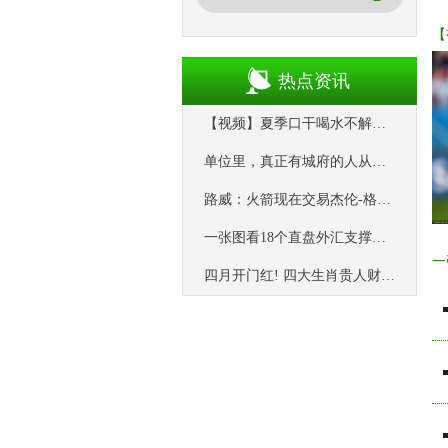
热点资讯
【视频】夏季口干喝水不解渴？试试这碗虚人“续命水”_红参_蜂蜜_西洋参
单位里，真正有城府的人从不轻易说这4句话，越沉默越让人敬畏
路威：火箭现在交易杰伦-格林=湖人98年输爵士后交易科比
一张图看18个直盘外汇支撑阻力：美元+欧系日系+商品货币+新兴货币(2025/04/09)
四月开门红! 四大生肖贵人财运双加持, 家有属相速来接福