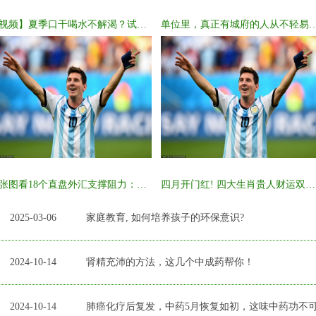
【视频】夏季口干喝水不解渴？试试这碗虚人“续命水”_红参_蜂
单位里，真正有城府的人从不轻易说这4句话
一张图看18个直盘外汇支撑阻力：美元+欧系日系+商品货币+新
四月开门红! 四大生肖贵人财运双加持, 家有属相速来接福
2025-03-06
家庭教育, 如何培养孩子的环保意识?
2024-10-14
肾精充沛的方法，这几个中成药帮你！
2024-10-14
肺癌化疗后复发，中药5月恢复如初，这味中药功不