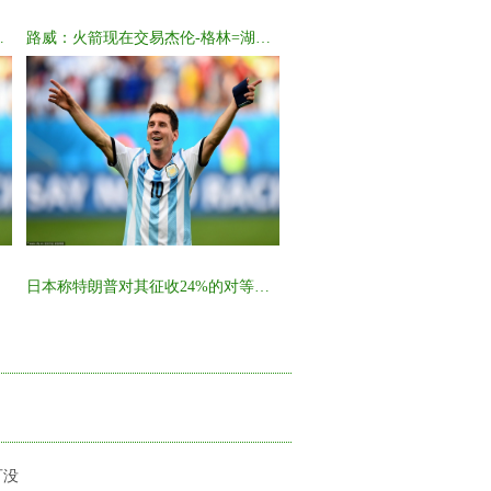
，越沉默越让人敬畏
路威：火箭现在交易杰伦-格林=湖人98年输爵士后交易科比
日本称特朗普对其征收24%的对等关税非常令人遗憾 将继续敦促
可没