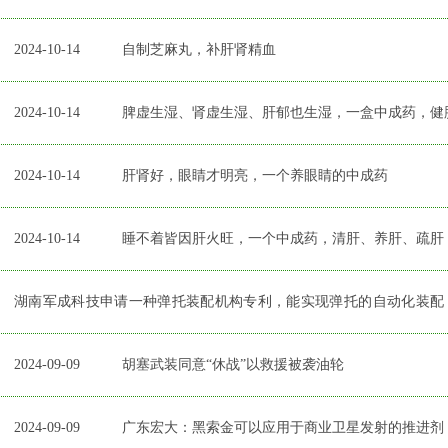
2024-10-14
自制芝麻丸，补肝肾精血
2024-10-14
脾虚生湿、肾虚生湿、肝郁也生湿，一盒中成药，健
2024-10-14
肝肾好，眼睛才明亮，一个养眼睛的中成药
2024-10-14
睡不着皆因肝火旺，一个中成药，清肝、养肝、疏肝
湖南军成科技申请一种弹托装配机构专利，能实现弹托的自动化装配
、提升了装配精度
2024-09-09
胡塞武装同意“休战”以救援被袭油轮
2024-09-09
广东宏大：黑索金可以应用于商业卫星发射的推进剂