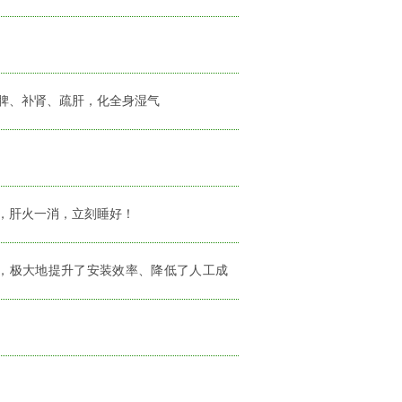
脾、补肾、疏肝，化全身湿气
，肝火一消，立刻睡好！
，极大地提升了安装效率、降低了人工成
2024-09-09