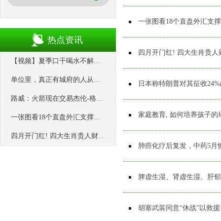
一张图看18个直盘外汇支撑阻力
热点资讯
四月开门红! 四大生肖贵人
【视频】夏季口干喝水不解渴？试试这碗虚人“续命水”_红参_蜂蜜_西洋参
单位里，真正有城府的人从不轻易说这4句话，越沉默越让人敬畏
日本称特朗普对其征收24
路威：火箭现在交易杰伦-格林=湖人98年输爵士后交易科比
家庭教育, 如何培养孩子的
一张图看18个直盘外汇支撑阻力：美元+欧系日系+商品货币+新兴货币(2025/04/09)
四月开门红! 四大生肖贵人财运双加持, 家有属相速来接福
肺癌化疗后复发，中药5月
脾虚生湿、肾虚生湿、肝郁
胡塞武装同意“休战”以救